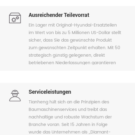
konzentriert sich auf verschiedene Aspekte
von Hyundai-Baggern, darunter
Ausreichender Teilevorrat
Maschinenhandel, Ersatzteile, Kundendienst,
Gebrauchtmaschinen, Finanzierung,
Ein Lager mit Original-Hyundai-Ersatzteilen
technische Unterstützung und
im Wert von bis zu 5 Millionen US-Dollar stellt
Sonderanfertigungen. Tianheng Weiye ist
sicher, dass Sie das gewünschte Produkt
ein diversifiziertes, etabliertes und stabiles
zum gewünschten Zeitpunkt erhalten. Mit 50
Unternehmen mit zuverlässigem und
strategisch günstig gelegenen, direkt
vertrauenswürdigem Service.
betriebenen Niederlassungen garantieren
wir eine schnelle und effiziente Distribution
für Kunden weltweit. Tianheng ist bestrebt,
Ihre Bedürfnisse zeitnah zu erfüllen.
Serviceleistungen
Tianheng hält sich an die Prinzipien des
Baumaschinenservices und treibt das
nachhaltige und robuste Wachstum der
Branche voran. Seit 15 Jahren in Folge
wurde das Unternehmen als „Diamant-