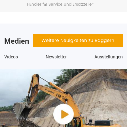
Händler für Service und Ersatzteile“
ausgezeichnet und zählt zu den „Top 50
Baumaschinenservice-Unternehmen in
China“. Dank hohem technischem
Servicestandard, exzellenter Servicequalität
und positivem Kundenfeedback genießt
Medien
Weitere Neuigkeiten zu Baggern
Tianheng in China einen hervorragenden
Ruf und hohes Ansehen in der Branche
Videos
Newsletter
Ausstellungen
sowie große Kundenzufriedenheit.