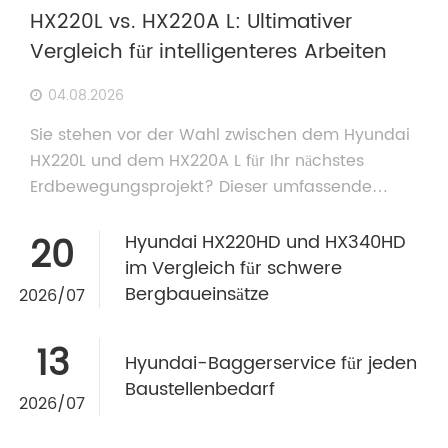
HX220L vs. HX220A L: Ultimativer
Vergleich für intelligenteres Arbeiten
04.08.2026
Sie stehen vor der Wahl zwischen dem Hyundai
HX220L und dem HX220A L für Ihr nächstes
Erdbewegungsprojekt? Dieser umfassende
Vergleich stellt das bewährte Langfahrwerk mit
dem modernen A-Series Stage V-Motor, der
20
Hyundai HX220HD und HX340HD
EPFC-Hydraulik und dem schweren
im Vergleich für schwere
Gegengewicht gegenüber. Erfahren Sie, welche
Bergbaueinsätze
2026/07
Konfiguration Ihre Rentabilität in
Feuchtgebieten, weichen Böden oder
13
Hyundai-Baggerservice für jeden
Emissionszonen maximiert. Dank Tianhengs 15-
Baustellenbedarf
jähriger Exporterfahrung bieten wir Ihnen
2026/07
außerdem maßgeschneiderte
Amphibienpontons, CE-Zertifizierung und