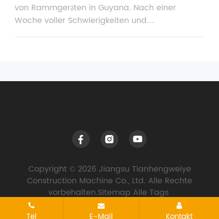
von Rammgeräten in Guyana. Nach einer
Woche voller Schwierigkeiten und
Herausforderungen traf das Rammgerät
schließlich erfolgreich auf der Baustelle ein. Wir
arbeiteten Tag und Nacht Überstunden und
schlossen die Montage- und
Inbetriebnahmearbeiten unter schwierigen
Bedingungen und in enger Zusammenarbeit mit
dem Kunden vorzeitig ab.
Copyright © 2026 Jiangsu Tianhengweiye
Construction Machine Co., Ltd. Alle Rechte
vorbehalten.
Sitemap
Alle Tags
Tel
E-Mail
Kontakt