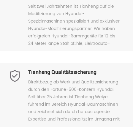
Seit zwei Jahrzehnten ist Tianheng auf die
Modifizierung von Hyundai-
Spezialmaschinen spezialisiert und exklusiver
Hyundai-Modifizierungspartner. Wir haben
erfolgreich Hyundai-Rammgeräte für 12 bis
24 Meter lange Stahlpfähle, Elektroauto-
Demontagemaschinen,
Kohleentlademaschinen für Züge,
Stahlgreifer, Materialentlademaschinen,
Tianheng Qualitätssicherung
Abbruchmaschinen, Amphibienbagger,
Teleskopausleger und vieles mehr
Direktbezug ab Werk und Qualitätssicherung
kundenspezifisch angepasst und modifiziert.
durch den Fortune-500-Konzern Hyundai.
Diese vielseitigen Anpassungen eignen sich
Seit über 25 Jahren ist Tianheng Weiye
für unterschiedlichste Einsatzbedingungen,
führend im Bereich Hyundai-Baumaschinen
darunter kommunale Projekte, U-Bahn-Bau,
und zeichnet sich durch herausragende
Immobilienentwicklung, Hafenumschlag und
Expertise und Professionalität im Umgang mit
Autodemontage, und haben uns das Lob
Hyundai-Produkten aus. Das Unternehmen
zahlreicher zufriedener Kunden eingebracht.