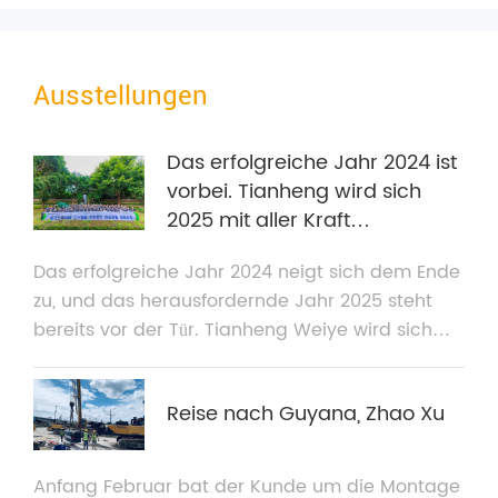
100%ige Akkreditiv-Zahlungsunterstützung. Lesen
Sie den vollständigen Leitfaden, um Ihre Flotte zu
optimieren, und fordern Sie eine individuelle
Ausstellungen
CIF-Proforma-Rechnung (PI) an.
Das erfolgreiche Jahr 2024 ist
vorbei. Tianheng wird sich
2025 mit aller Kraft
anstrengen!
Das erfolgreiche Jahr 2024 neigt sich dem Ende
zu, und das herausfordernde Jahr 2025 steht
bereits vor der Tür. Tianheng Weiye wird sich
2025 den Herausforderungen stellen und hart
arbeiten.
Reise nach Guyana, Zhao Xu
Anfang Februar bat der Kunde um die Montage