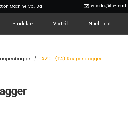
hyundai@th-mach
ion Machine Co., Ltd!
Produkte
Vorteil
Nachricht
Raupenbagger
/
HX210L (T4) Raupenbagger
agger