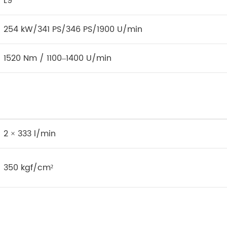
L9
254 kW/341 PS/346 PS/1900 U/min
1520 Nm / 1100–1400 U/min
2 × 333 l/min
350 kgf/cm²