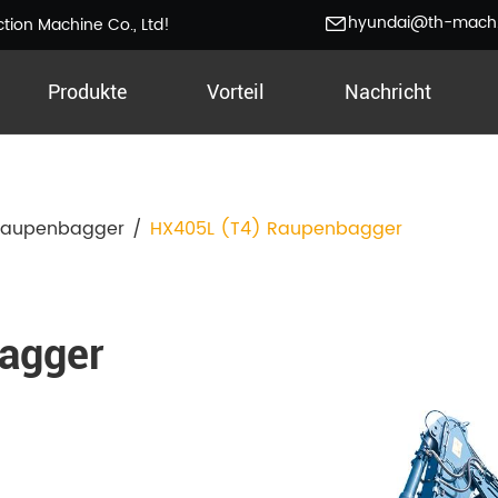
hyundai@th-mach
ion Machine Co., Ltd!
Produkte
Vorteil
Nachricht
Raupenbagger
/
HX405L (T4) Raupenbagger
agger