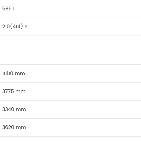
585 l
210(414) ℓ
11410 mm
3775 mm
3340 mm
3620 mm