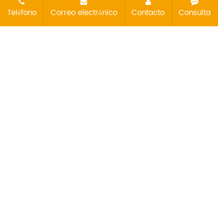
Teléfono
Correo electrónico
Contacto
Consulta
Inventario de repuestos suficiente
Un inventario de repuestos originales Hyundai valorado en
hasta 5 millones de dólares le garantiza que encontrará el
producto que necesita cuando lo necesita. Con 32
sucursales propias estratégicamente ubicadas,
garantizamos una distribución rápida y eficiente para