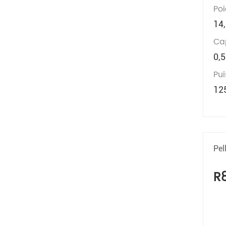
Poi
14
Ca
0,5
Pu
12
Pel
R