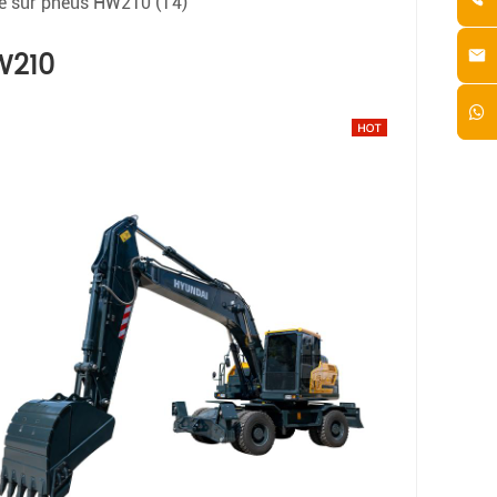
le sur pneus HW210 (T4)
W210