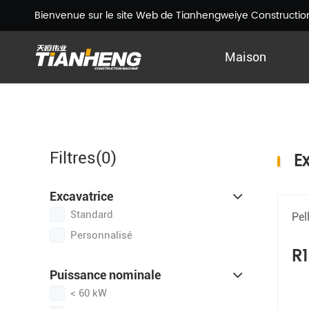
Bienvenue sur le site Web de Tianhengweiye Construction
Maison
E
Filtres(
0
)
Excavatrice
Standard
Pel
Personnalisé
R
Puissance nominale
< 60 kW