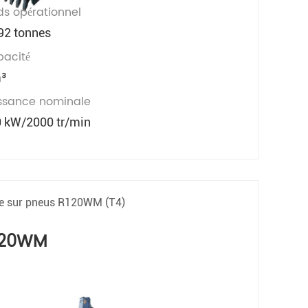
ds opérationnel
92 tonnes
acité
m³
ssance nominale
 kW/2000 tr/min
le sur pneus R120WM (T4)
120WM