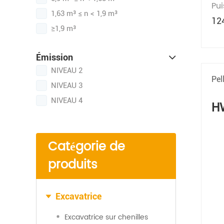
Pu
1,63 m³ ≤ n < 1,9 m³
12
≥1,9 m³
Émission
NIVEAU 2
Pel
NIVEAU 3
NIVEAU 4
H
Catégorie de
produits
Excavatrice
Excavatrice sur chenilles