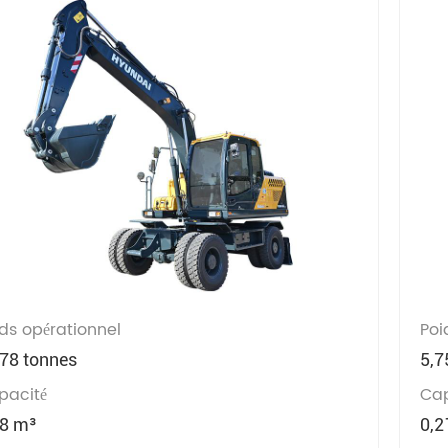
ds opérationnel
Poi
,78 tonnes
5,7
pacité
Cap
58 m³
0,2