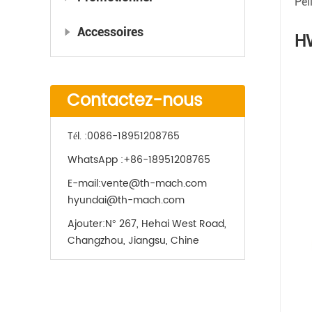
Pel
Accessoires
H
Contactez-nous
Tél. :
0086-18951208765
WhatsApp :
+86-18951208765
E-mail:
vente@th-mach.com
hyundai@th-mach.com
Ajouter:
N° 267, Hehai West Road,
Changzhou, Jiangsu, Chine