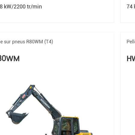
,8 kW/2200 tr/min
74 
le sur pneus R80WM (T4)
Pel
80WM
H