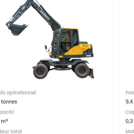
ds opérationnel
Poi
 tonnes
9,4
pacité
Cap
3 m³
0,3
eur total
Mot