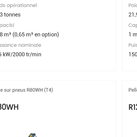
ds opérationnel
Poi
,3 tonnes
21,
pacité
Cap
8 m³ (0,65 m³ en option)
1 
issance nominale
Pui
5 kW/2000 tr/min
150
le sur pneus R80WH (T4)
Pel
80WH
R