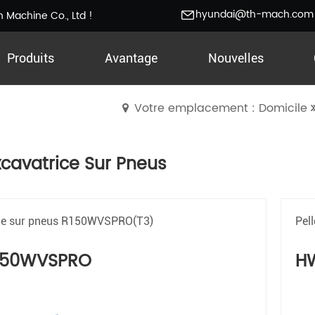
hyundai@th-mach.com
 Machine Co., Ltd !
Produits
Avantage
Nouvelles
Votre emplacement : Domicile
xcavatrice Sur Pneus
le sur pneus R150WVSPRO(T3)
Pel
150WVSPRO
H