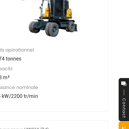
ds opérationnel
74 tonnes
acité
8 m³
ssance nominale
 kW/2200 tr/min
Contact