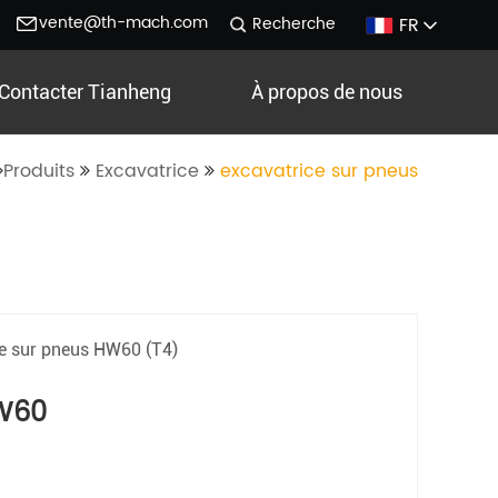
vente@th-mach.com
FR
Recherche
Contacter Tianheng
À propos de nous
Produits
Excavatrice
excavatrice sur pneus
le sur pneus HW60 (T4)
W60