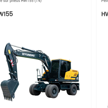
le sur pneus HW155 (T4)
Pel
W155
H