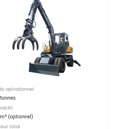
ds opérationnel
 tonnes
acité
 m³ (optionnel)
eur total