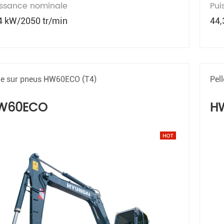
issance nominale
Pui
4 kW/2050 tr/min
44,
le sur pneus HW60ECO (T4)
Pel
W60ECO
H