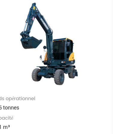
ds opérationnel
5 tonnes
acité
1 m³