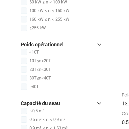
60 kW ≤ n < 100 kW
100 kW ≤ n ≤ 160 kW
160 kW ≤ n < 255 kW
≥255 kW
Poids opérationnel
<10T
10T≤n<20T
20T≤n<30T
30T≤n<40T
≥40T
Poi
Capacité du seau
13
~0,5 m³
Ca
0,5 m³ ≤ n < 0,9 m³
0,
0,9 m³ ≤ n < 1,63 m³